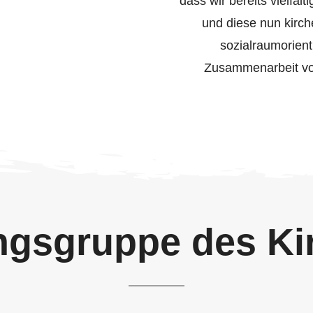
dass wir bereits vielfäl
und diese nun kirch
sozialraumorient
Zusammenarbeit vo
ngsgruppe des Ki