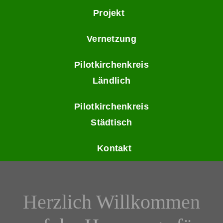
Skip
Projekt
to
Vernetzung
content
Pilotkirchenkreis
Ländlich
Pilotkirchenkreis
Städtisch
Kontakt
Herzlich Willkommen